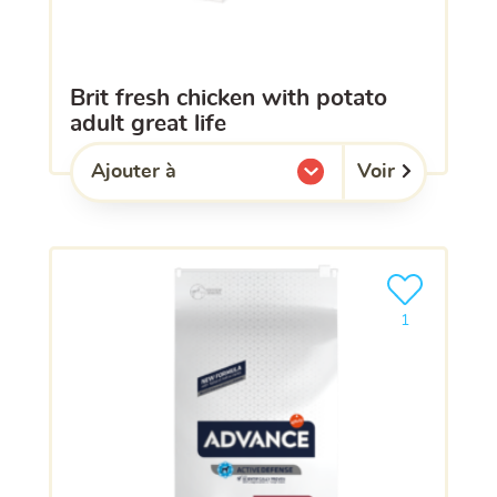
brit fresh chicken with potato
adult great life
Voir
Ajouter à
l'une de mes listes.
Ajouter le pro
1