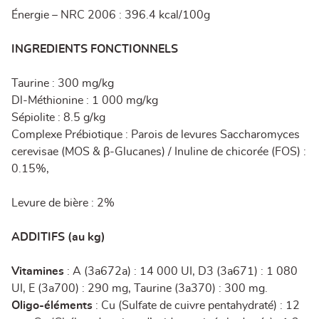
Énergie – NRC 2006 : 396.4 kcal/100g
INGREDIENTS FONCTIONNELS
Taurine : 300 mg/kg
Dl-Méthionine : 1 000 mg/kg
Sépiolite : 8.5 g/kg
Complexe Prébiotique : Parois de levures Saccharomyces
cerevisae (MOS & β-Glucanes) / Inuline de chicorée (FOS) :
0.15%,
Levure de bière : 2%
ADDITIFS (au kg)
Vitamines
: A (3a672a) : 14 000 UI, D3 (3a671) : 1 080
UI, E (3a700) : 290 mg, Taurine (3a370) : 300 mg.
Oligo-éléments
: Cu (Sulfate de cuivre pentahydraté) : 12