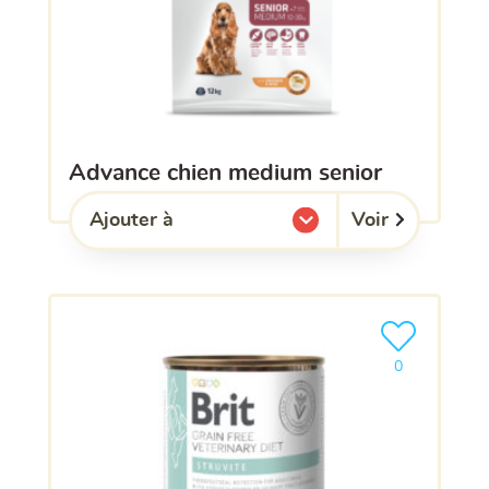
advance chien medium senior
Voir
Ajouter à
l'une de mes listes.
Ajouter le pro
0