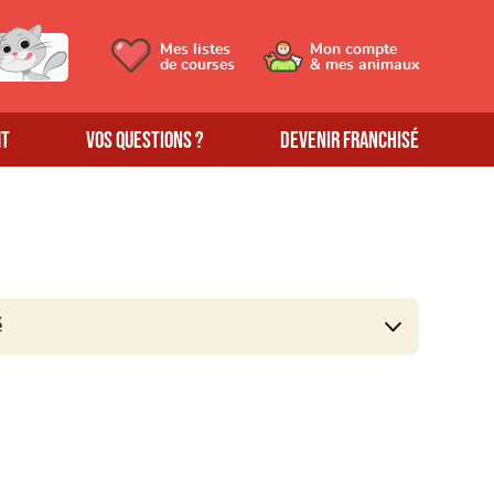
Mes listes
Mon compte
de courses
& mes animaux
MT
Vos questions ?
Devenir franchisé