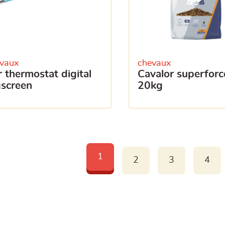
vaux
chevaux
cavalor superforce
gscreen
20kg
1
2
3
4