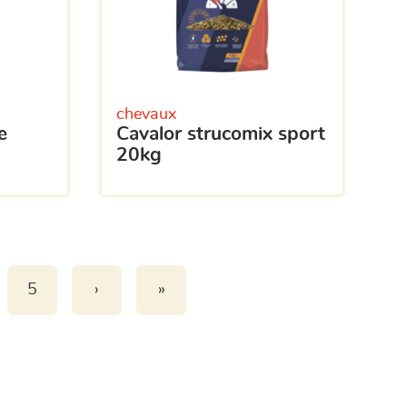
chevaux
cavalor strucomix sport
20kg
5
›
»