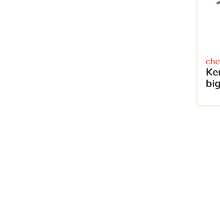
che
ker thermostat digital
bi