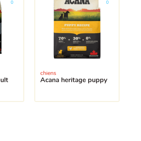
0
0
chiens
acana heritage puppy