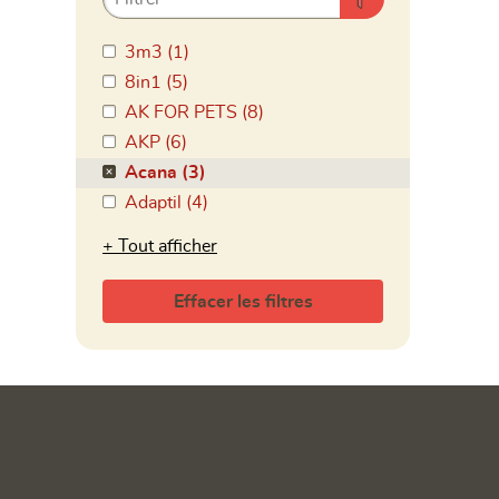
3m3 (1)
8in1 (5)
AK FOR PETS (8)
AKP (6)
Acana (3)
Adaptil (4)
Tout afficher
Effacer les filtres