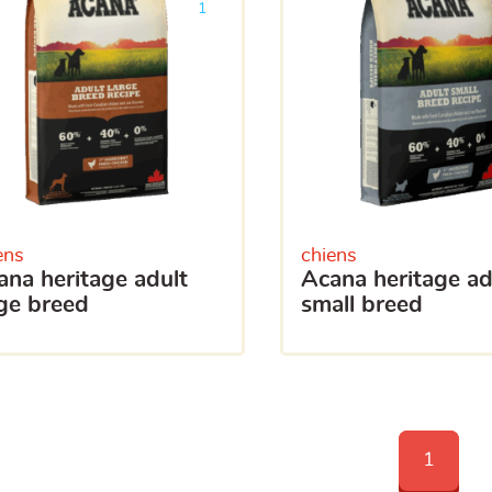
1
ens
chiens
acana heritage adult
rge breed
small breed
1