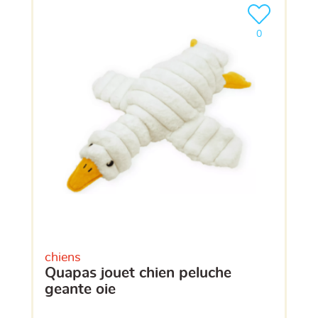
Ajouter le pro
clients ont dé
0
chiens
quapas jouet chien peluche
geante oie