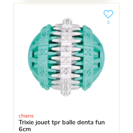
Ajouter le pro
clients ont dé
0
chiens
trixie jouet tpr balle denta fun
6cm