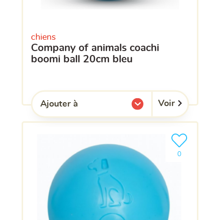
chiens
company of animals coachi
boomi ball 20cm bleu
Voir
Ajouter à
l'une de mes listes.
Ajouter le pro
clients ont dé
0