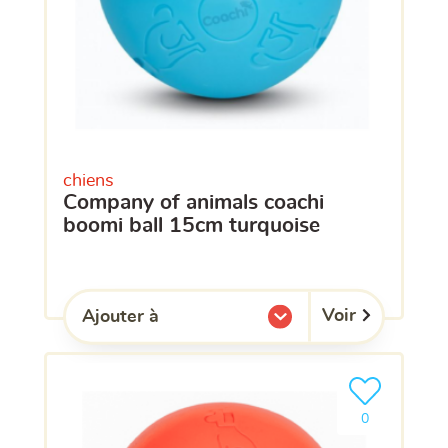
chiens
company of animals coachi
boomi ball 15cm turquoise
Voir
Ajouter à
l'une de mes listes.
Ajouter le pro
clients ont dé
0