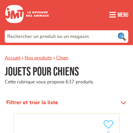
Menu
Accueil
Nos produits
Chien
Jouets pour chiens
Cette rubrique vous propose 637 produits.
Filtrer et trier la liste
Ajouter le pro
clients ont dé
0