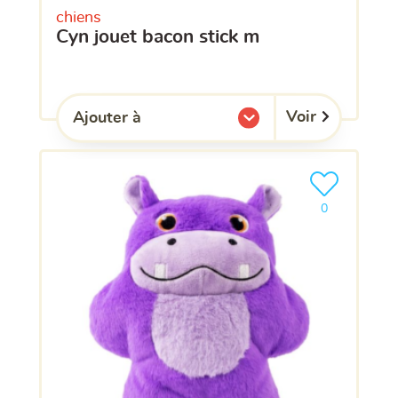
chiens
cyn jouet bacon stick m
Voir
Ajouter à
l'une de mes listes.
Ajouter le pro
clients ont dé
0