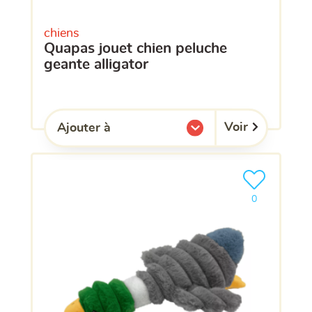
chiens
quapas jouet chien peluche
geante alligator
Voir
Ajouter à
l'une de mes listes.
Ajouter le pro
clients ont dé
0