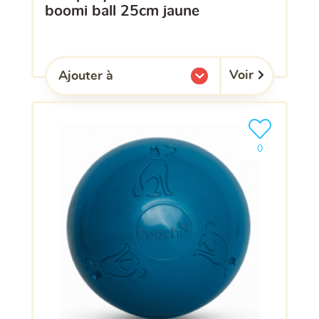
boomi ball 25cm jaune
Voir
Ajouter à
l'une de mes listes.
Ajouter le pro
clients ont dé
0