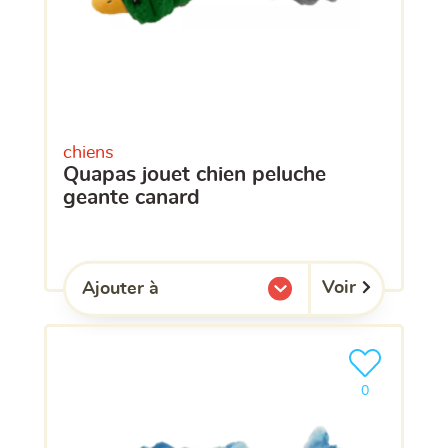
chiens
quapas jouet chien peluche
geante canard
Voir
Ajouter à
l'une de mes listes.
Ajouter le pro
clients ont dé
0