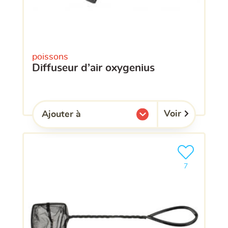
poissons
diffuseur d’air oxygenius
Voir
Ajouter à
l'une de mes listes.
Ajouter le pro
clients ont dé
7