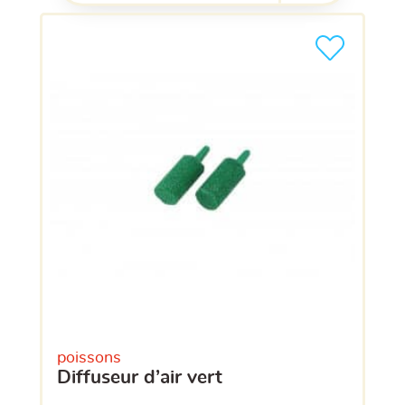
Ajouter le pro
clients ont dé
poissons
diffuseur d’air vert