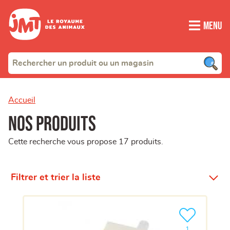
Menu
Accueil
Nos produits
Cette recherche vous propose 17 produits.
Filtrer et trier la liste
Ajouter le pro
clients ont dé
1