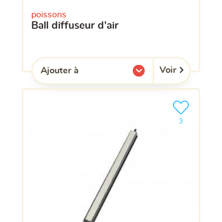
poissons
ball diffuseur d’air
Voir
Ajouter à
l'une de mes listes.
Ajouter le pro
clients ont dé
3