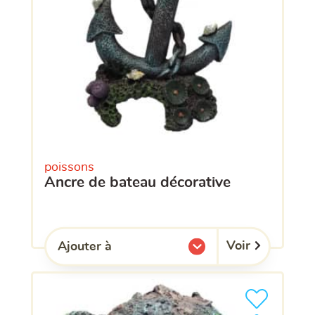
poissons
ancre de bateau décorative
Voir
Ajouter à
l'une de mes listes.
Ajouter le pro
clients ont dé