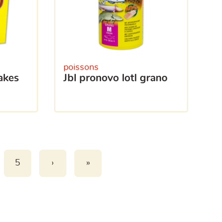
poissons
jbl pronovo lotl grano
5
›
»