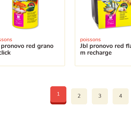
ssons
poissons
jbl pronovo red flakes
lick
m recharge
1
2
3
4