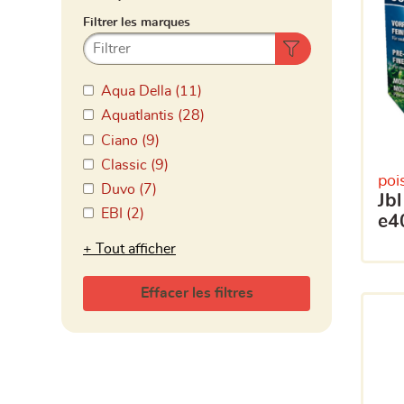
Aqua Della (11)
Aquatlantis (28)
Ciano (9)
Classic (9)
poi
Duvo (7)
jbl combibloc ii pour cp
EBI (2)
e4
Tout afficher
Effacer les filtres