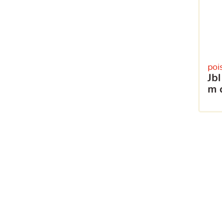
poi
jbl pronovo red grano
m c