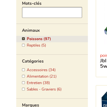
Animaux
Poissons (97)
Reptiles (5)
poi
jbl uv-c lampe rechange
Catégories
5
Accessoires (34)
Alimentation (21)
Entretien (38)
Sables - Graviers (6)
Marques