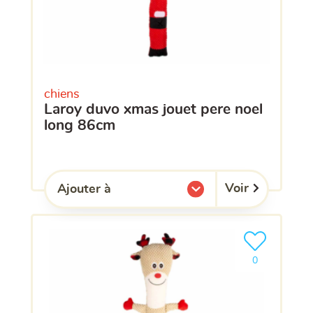
chiens
laroy duvo xmas jouet pere noel
long 86cm
Voir
Ajouter à
l'une de mes listes.
Ajouter le pro
clients ont dé
0