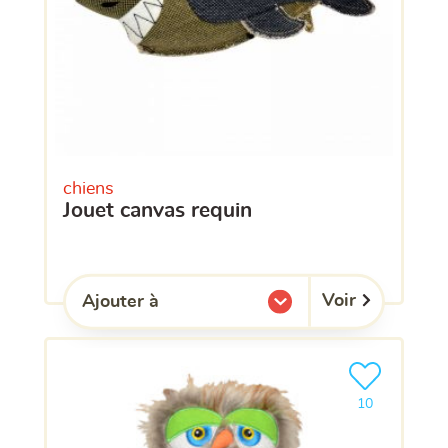
chiens
jouet canvas requin
Voir
Ajouter à
l'une de mes listes.
Ajouter le pro
clients ont dé
10