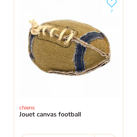
Ajouter le pro
clients ont dé
7
chiens
jouet canvas football