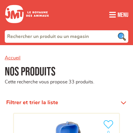
Menu
Accueil
Nos produits
Cette recherche vous propose 33 produits.
Filtrer et trier la liste
Ajouter le pro
clients ont dé
0