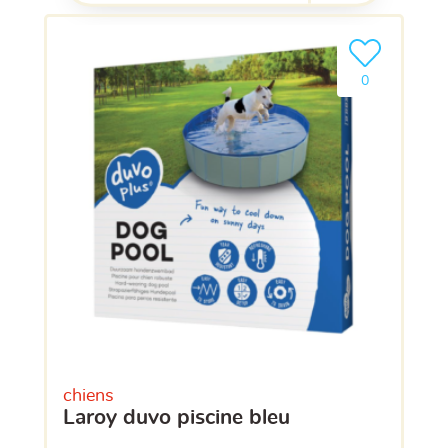
Ajouter le pro
clients ont dé
0
chiens
laroy duvo piscine bleu