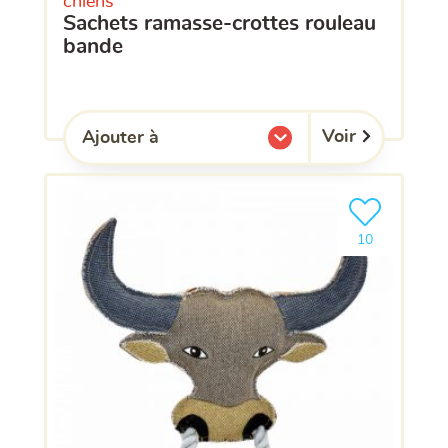
chiens
sachets ramasse-crottes rouleau
bande
Voir
Ajouter à
l'une de mes listes.
Ajouter le pro
clients ont dé
10