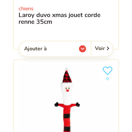
chiens
laroy duvo xmas jouet corde
renne 35cm
Voir
Ajouter à
l'une de mes listes.
Ajouter le pro
clients ont dé
0