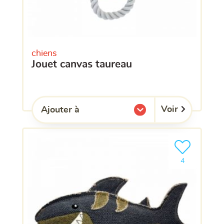
chiens
jouet canvas taureau
Voir
Ajouter à
l'une de mes listes.
Ajouter le pro
clients ont dé
4