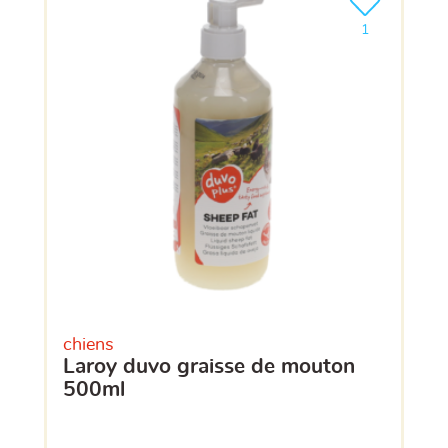
Ajouter le pro
clients ont dé
1
chiens
laroy duvo graisse de mouton
500ml