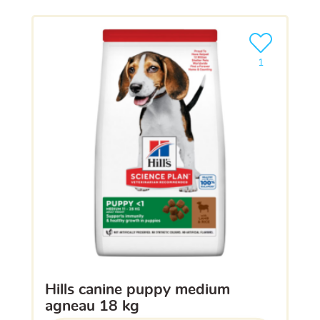
Ajouter le pro
1
hills canine puppy medium
agneau 18 kg