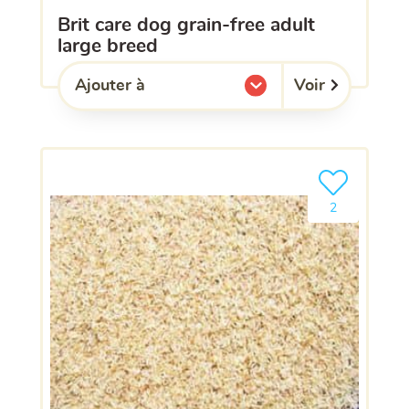
brit care dog grain-free adult
large breed
Voir
Ajouter à
l'une de mes listes.
Ajouter le pro
2