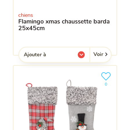
chiens
flamingo xmas chaussette barda
25x45cm
Voir
Ajouter à
l'une de mes listes.
Ajouter le pro
clients ont dé
0