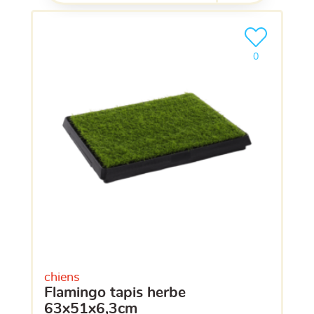
Ajouter le pro
clients ont dé
0
chiens
flamingo tapis herbe
63x51x6,3cm