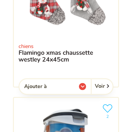
chiens
flamingo xmas chaussette
westley 24x45cm
Voir
Ajouter à
l'une de mes listes.
Ajouter le pro
clients ont dé
2