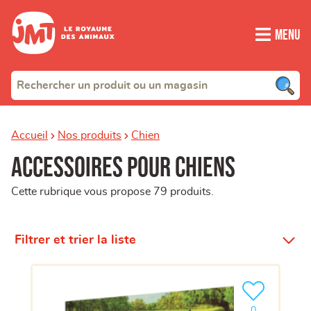
Menu
Accueil
Nos produits
Chien
Accessoires pour Chiens
Cette rubrique vous propose 79 produits.
Filtrer et trier la liste
Ajouter le pro
clients ont dé
0