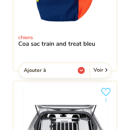
chiens
coa sac train and treat bleu
Voir
Ajouter à
l'une de mes listes.
Ajouter le pro
clients ont dé
1