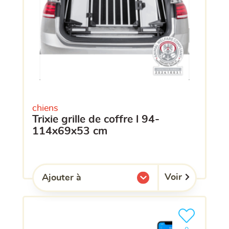
chiens
trixie grille de coffre l 94-
114x69x53 cm
Voir
Ajouter à
l'une de mes listes.
Ajouter le pro
clients ont dé