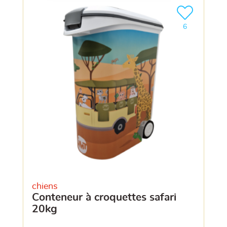
Ajouter le pro
clients ont dé
6
chiens
conteneur à croquettes safari
20kg