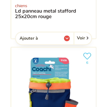
chiens
ld panneau metal stafford
25x20cm rouge
Voir
Ajouter à
l'une de mes listes.
Ajouter le pro
clients ont dé
6