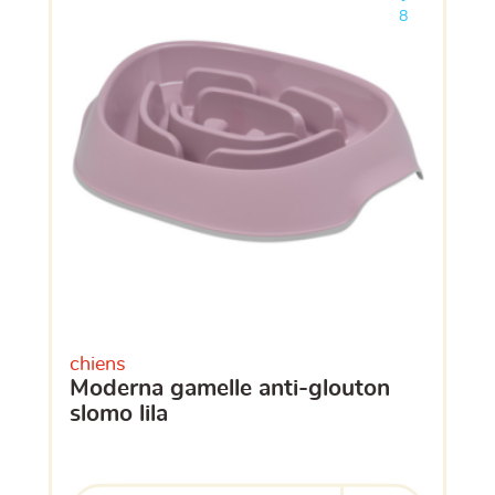
Ajouter le pro
clients ont dé
8
chiens
moderna gamelle anti-glouton
slomo lila