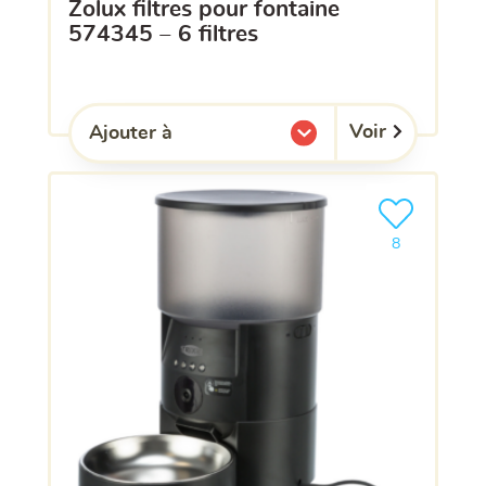
zolux filtres pour fontaine
574345 – 6 filtres
Voir
Ajouter à
l'une de mes listes.
Ajouter le pro
clients ont dé
8