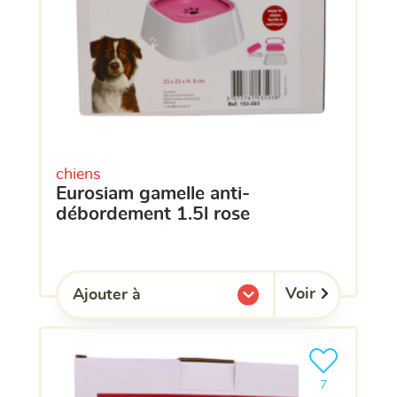
chiens
eurosiam gamelle anti-
débordement 1.5l rose
Voir
Ajouter à
l'une de mes listes.
Ajouter le pro
clients ont dé
7