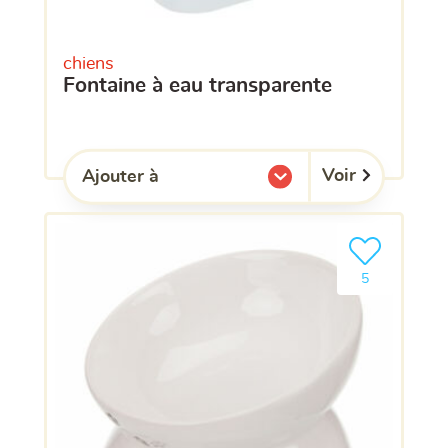
chiens
fontaine à eau transparente
Voir
Ajouter à
l'une de mes listes.
Ajouter le pro
clients ont dé
5