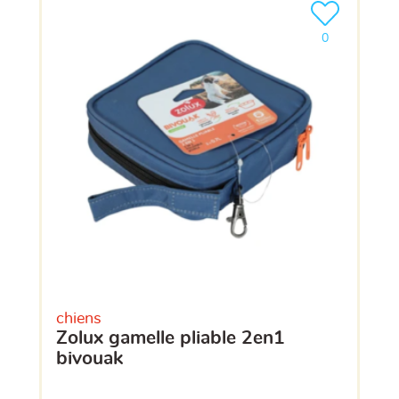
Ajouter le pro
clients ont dé
0
chiens
zolux gamelle pliable 2en1
bivouak