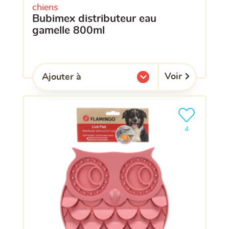
chiens
bubimex distributeur eau
gamelle 800ml
Voir
Ajouter à
l'une de mes listes.
Ajouter le pro
clients ont dé
4