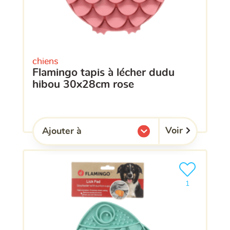
chiens
flamingo tapis à lécher dudu
hibou 30x28cm rose
Voir
Ajouter à
l'une de mes listes.
Ajouter le pro
clients ont dé
1