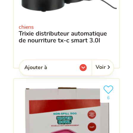
chiens
trixie distributeur automatique
de nourriture tx-c smart 3.0l
Voir
Ajouter à
l'une de mes listes.
Ajouter le pro
clients ont dé
6