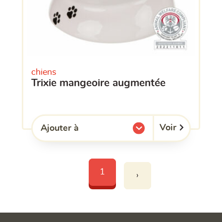
chiens
trixie mangeoire augmentée
Voir
Ajouter à
l'une de mes listes.
1
›