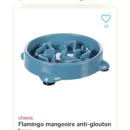
Ajouter le pro
clients ont dé
19
chiens
flamingo mangeoire anti-glouton