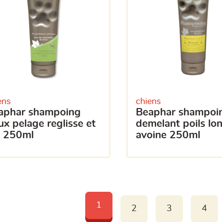
ens
chiens
beaphar shampoing
x pelage reglisse et
demelant poils lo
e 250ml
avoine 250ml
1
2
3
4