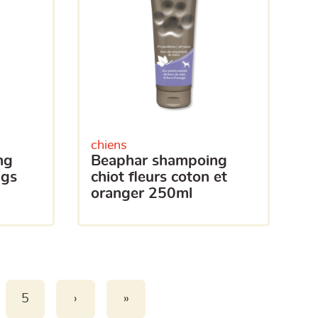
chiens
beaphar shampoing
ngs
chiot fleurs coton et
oranger 250ml
5
›
»