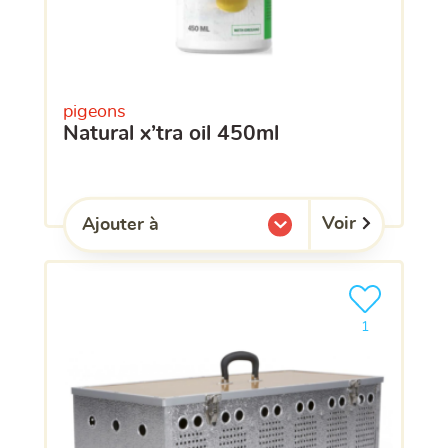
pigeons
natural x’tra oil 450ml
Voir
Ajouter à
l'une de mes listes.
Ajouter le pro
clients ont dé
1