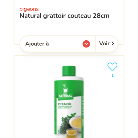
pigeons
natural grattoir couteau 28cm
Voir
Ajouter à
l'une de mes listes.
Ajouter le pro
clients ont dé
1