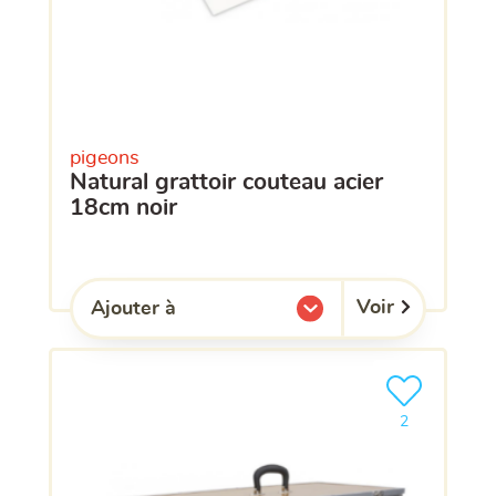
pigeons
natural grattoir couteau acier
18cm noir
Voir
Ajouter à
l'une de mes listes.
Ajouter le pro
clients ont dé
2