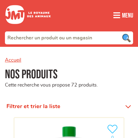
Menu
Accueil
Nos produits
Cette recherche vous propose 72 produits.
Filtrer et trier la liste
Ajouter le pro
clients ont dé
0