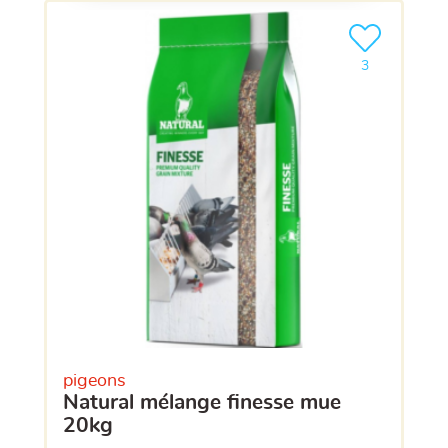
Ajouter le pro
clients ont dé
3
pigeons
natural mélange finesse mue
20kg