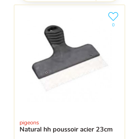
Ajouter le pro
clients ont dé
0
pigeons
natural hh poussoir acier 23cm