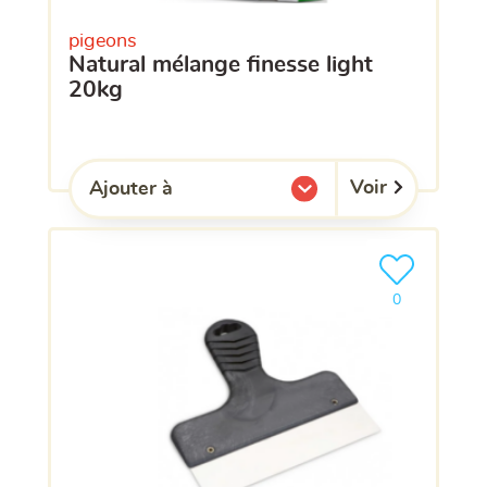
pigeons
natural mélange finesse light
20kg
Voir
Ajouter à
l'une de mes listes.
Ajouter le pro
clients ont dé
0