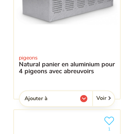
pigeons
natural panier en aluminium pour
4 pigeons avec abreuvoirs
Voir
Ajouter à
l'une de mes listes.
Ajouter le pro
clients ont dé
1