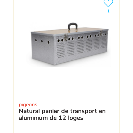
Ajouter le pro
clients ont dé
1
pigeons
natural panier de transport en
aluminium de 12 loges