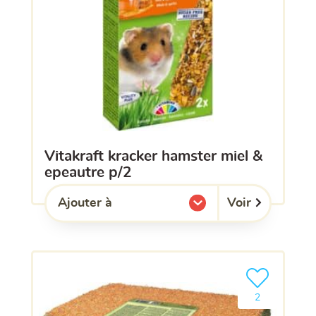
vitakraft kracker hamster miel &
epeautre p/2
Voir
Ajouter à
l'une de mes listes.
Ajouter le pro
2