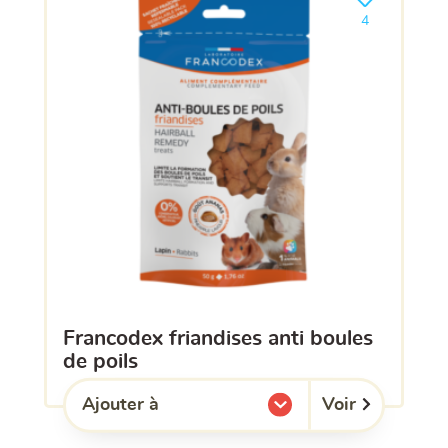
Ajouter le pro
4
francodex friandises anti boules
de poils
Voir
Ajouter à
l'une de mes listes.