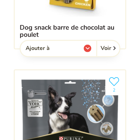
dog snack barre de chocolat au
poulet
Voir
Ajouter à
l'une de mes listes.
Ajouter le pro
2