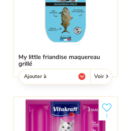
my little friandise maquereau
grillé
Voir
Ajouter à
l'une de mes listes.
Ajouter le pro
1