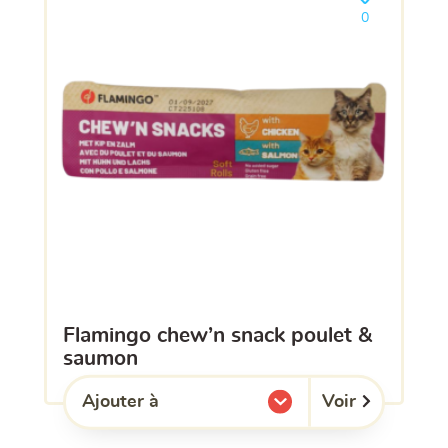
Ajouter le pro
0
flamingo chew’n snack poulet &
saumon
Voir
Ajouter à
l'une de mes listes.