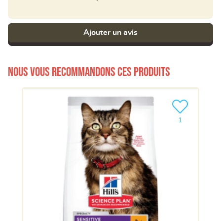
Ajouter un avis
Nous vous recommandons ces produits
Ajouter le pro
1