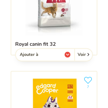
royal canin fit 32
Voir
Ajouter à
l'une de mes listes.
Ajouter le pro
7