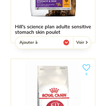
hill’s science plan adulte sensitive
stomach skin poulet
Voir
Ajouter à
l'une de mes listes.
Ajouter le pro
9