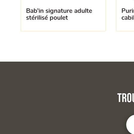
bab’in signature adulte
purina pro plan sterilised
stérilisé poulet
cabi
Tro