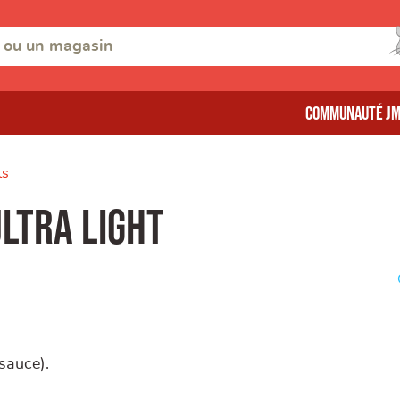
Communauté J
ts
ltra Light
sauce).