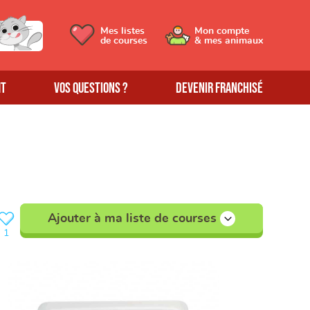
Mes listes
Mon compte
de courses
& mes animaux
MT
Vos questions ?
Devenir franchisé
Ajouter à ma liste de courses
1