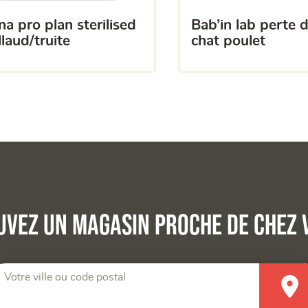
bab’in lab perte de poids
llaud/truite
chat poulet
uvez un magasin proche de chez 
Votre ville ou code postal