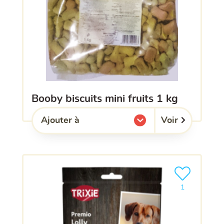
booby biscuits mini fruits 1 kg
Voir
Ajouter à
l'une de mes listes.
Ajouter le pro
1