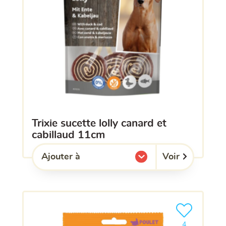
trixie sucette lolly canard et
cabillaud 11cm
Voir
Ajouter à
l'une de mes listes.
Ajouter le pro
4