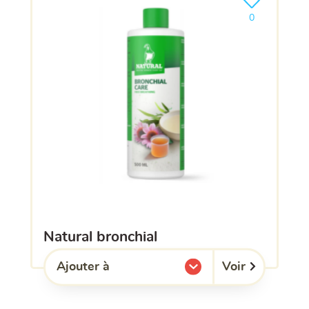
Ajouter le pro
0
natural bronchial
Voir
Ajouter à
l'une de mes listes.