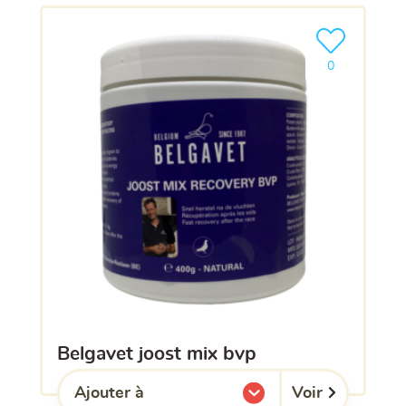
Ajouter le pro
0
belgavet joost mix bvp
Voir
Ajouter à
l'une de mes listes.