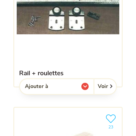
rail + roulettes
Voir
Ajouter à
l'une de mes listes.
Ajouter le pro
23