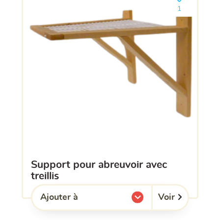
Ajouter le pro
1
support pour abreuvoir avec
treillis
Voir
Ajouter à
l'une de mes listes.