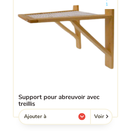
Ajouter le pro
1
support pour abreuvoir avec
treillis
Voir
Ajouter à
l'une de mes listes.