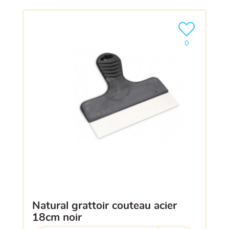
Ajouter le pro
0
natural grattoir couteau acier
18cm noir