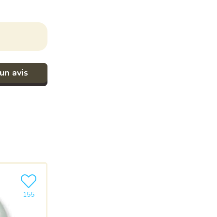
un avis
Ajouter le produit à ma liste
155