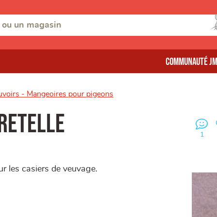
Communauté J
voirs - Mangeoires pour pigeons
retelle
1
ur les casiers de veuvage.