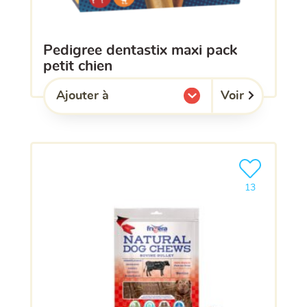
pedigree dentastix maxi pack
petit chien
Voir
Ajouter à
l'une de mes listes.
Ajouter le pro
13