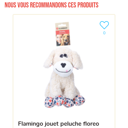
Nous vous recommandons ces produits
Ajouter le pro
0
flamingo jouet peluche floreo