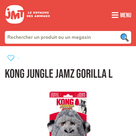
Menu
-
Kong Jungle Jamz Gorilla L