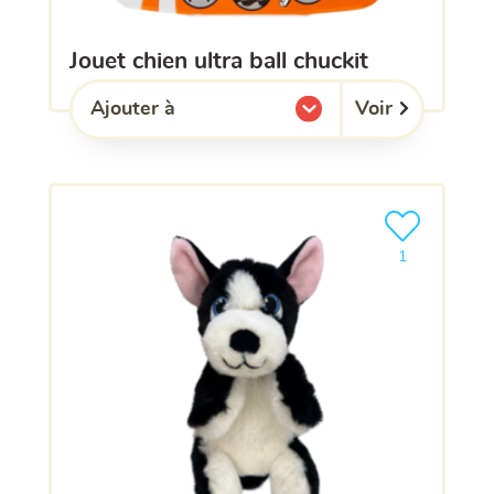
jouet chien ultra ball chuckit
Voir
Ajouter à
l'une de mes listes.
Ajouter le pro
1