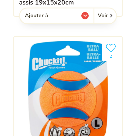
assis 19x15x20cm
Voir
Ajouter à
l'une de mes listes.
Ajouter le pro
2