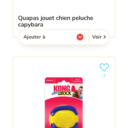
quapas jouet chien peluche
capybara
Voir
Ajouter à
l'une de mes listes.
Ajouter le pro
2