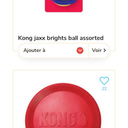
kong jaxx brights ball assorted
Voir
Ajouter à
l'une de mes listes.
Ajouter le pro
22