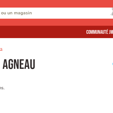
Communauté J
ts
s agneau
ns.