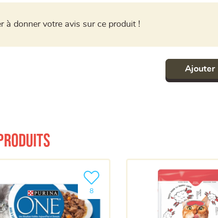
r à donner votre avis sur ce produit !
Ajouter 
produits
a liste
Ajouter le produit à ma liste
8