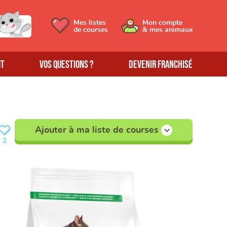
Mes listes
Mon compte
de courses
& mes animaux
MT
Vos questions ?
Devenir franchisé
Ajouter à ma liste de courses
2