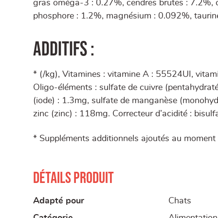
gras oméga-3 : 0.27%, cendres brutes : 7.2%, ce
phosphore : 1.2%, magnésium : 0.092%, taurin
Additifs :
* (/kg), Vitamines : vitamine A : 55524UI, vita
Oligo-éléments : sulfate de cuivre (pentahydrat
(iode) : 1.3mg, sulfate de manganèse (monohyd
zinc (zinc) : 118mg. Correcteur d’acidité : bisul
* Suppléments additionnels ajoutés au moment d
Détails produit
Adapté pour
Chats
Catégorie
Alimentation