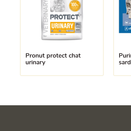
pronut protect chat
purina one sauce stérilisé
urinary
sard