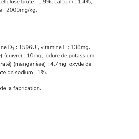
llulose brute : 1.9%, calcium : 1.4%,
e : 2000mg/kg.
mine D₃ : 1596UI, vitamine E : 138mg.
é) (cuivre) : 10mg, iodure de potassium
raté) (manganèse) : 4.7mg, oxyde de
fate de sodium : 1%.
e la fabrication.