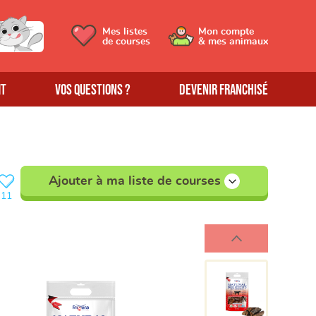
Mes listes
Mon compte
de courses
& mes animaux
MT
Vos questions ?
Devenir franchisé
Ajouter à ma liste de courses
11