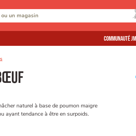
Communauté J
ns
bœuf
mâcher naturel à base de poumon maigre
 ou ayant tendance à être en surpoids.