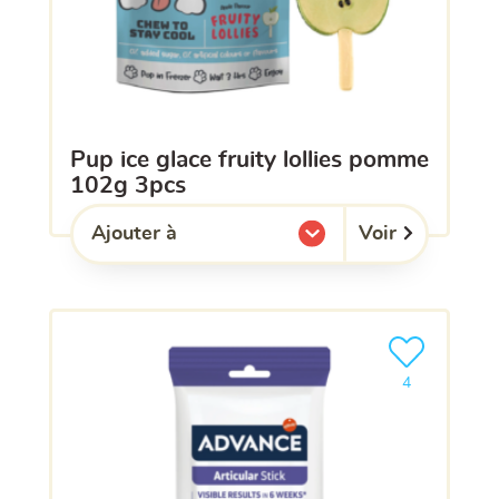
pup ice glace fruity lollies pomme
102g 3pcs
Voir
Ajouter à
l'une de mes listes.
Ajouter le pro
4