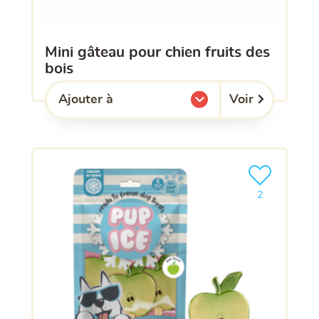
mini gâteau pour chien fruits des
bois
Voir
Ajouter à
l'une de mes listes.
Ajouter le pro
2