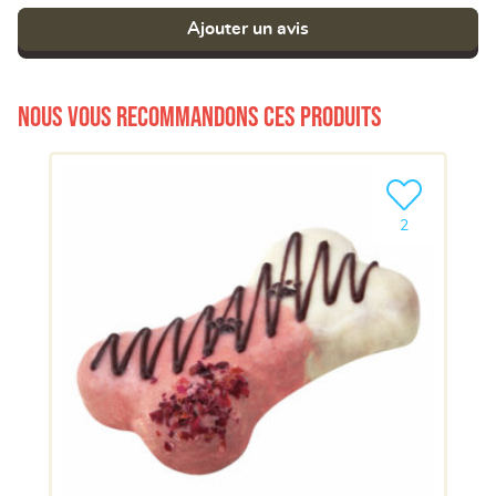
Ajouter un avis
Nous vous recommandons ces produits
Ajouter le pro
2