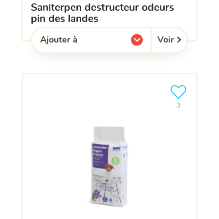
saniterpen destructeur odeurs
pin des landes
Voir
Ajouter à
l'une de mes listes.
Ajouter le pro
3