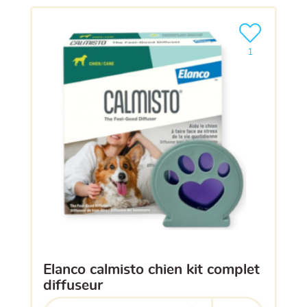
Ajouter le pro
1
elanco calmisto chien kit complet
diffuseur