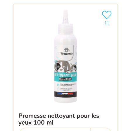
Ajouter le pro
11
promesse nettoyant pour les
yeux 100 ml