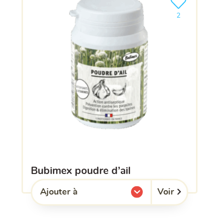
Ajouter le pro
2
bubimex poudre d’ail
Voir
Ajouter à
l'une de mes listes.