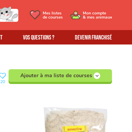
Mes listes
Mon compte
de courses
& mes animaux
MT
Vos questions ?
Devenir franchisé
Ajouter à ma liste de courses
20