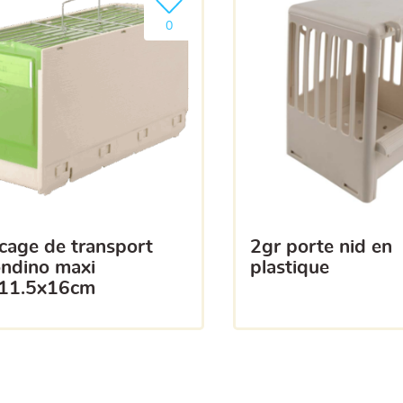
a liste
Ajouter le produit à ma liste
0
2gr porte nid en
ondino maxi
plastique
11.5x16cm