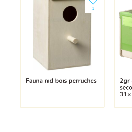
Ajouter le produit à m
1
fauna nid bois perruches
2gr cage de transport
sec
31×