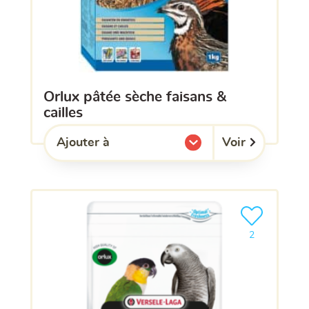
orlux pâtée sèche faisans &
cailles
Voir
Ajouter à
l'une de mes listes.
Ajouter le pro
2