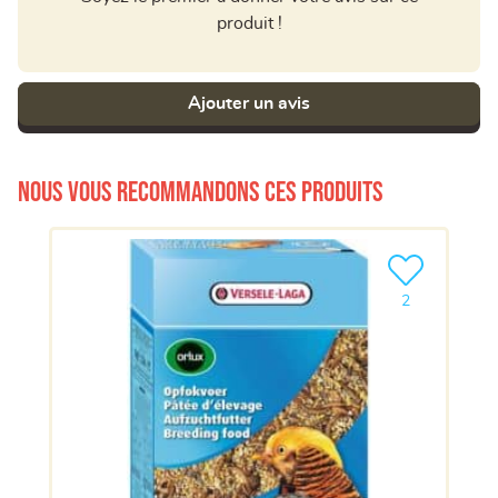
produit !
Ajouter un avis
Nous vous recommandons ces produits
Ajouter le pro
2