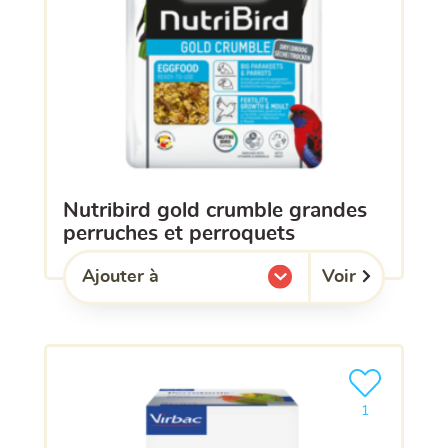
nutribird gold crumble grandes
perruches et perroquets
Voir
Ajouter à
l'une de mes listes.
Ajouter le pro
1