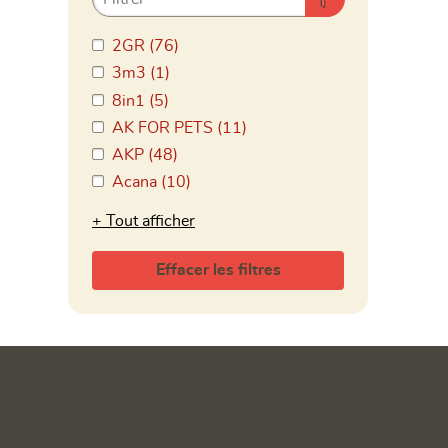
2GR (76)
3m3 (1)
8in1 (5)
AK FOR PETS (11)
AKP (48)
Acana (10)
Tout afficher
Effacer les filtres