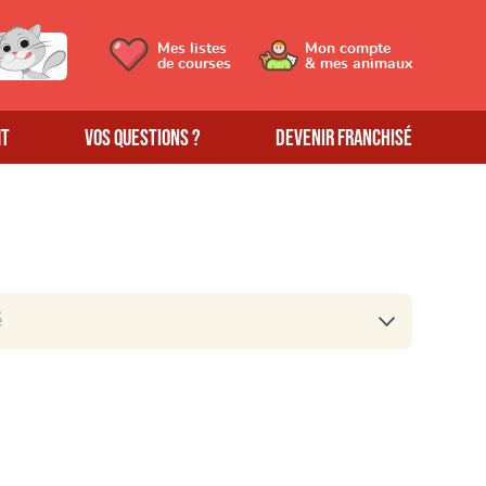
Mes listes
Mon compte
de courses
& mes animaux
MT
Vos questions ?
Devenir franchisé