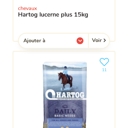
chevaux
hartog lucerne plus 15kg
Voir
Ajouter à
l'une de mes listes.
Ajouter le pro
clients ont dé
11