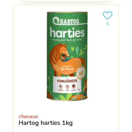
Ajouter le pro
clients ont dé
5
chevaux
hartog harties 1kg