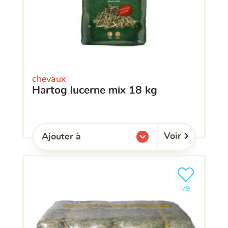
chevaux
hartog lucerne mix 18 kg
Voir
Ajouter à
l'une de mes listes.
Ajouter le pro
clients ont dé
79