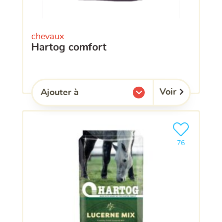
chevaux
hartog comfort
Voir
Ajouter à
l'une de mes listes.
Ajouter le pro
clients ont dé
76