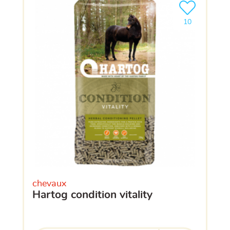
Ajouter le pro
clients ont dé
10
chevaux
hartog condition vitality