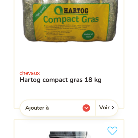
chevaux
hartog compact gras 18 kg
Voir
Ajouter à
l'une de mes listes.
Ajouter le pro
clients ont dé