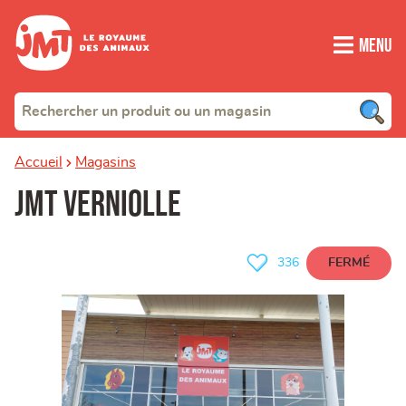
Menu
Accueil
Magasins
JMT Verniolle
FERMÉ
336