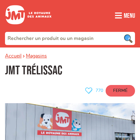
Menu
Accueil
Magasins
JMT Trélissac
FERMÉ
770