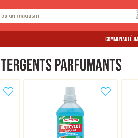
Communauté J
étergents parfumants