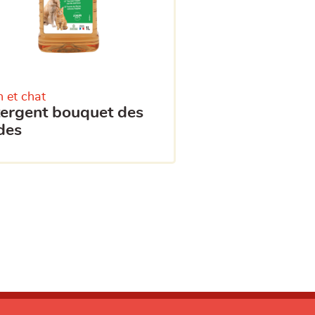
n et chat
des