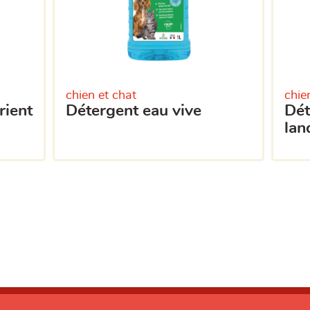
chien et chat
chie
rient
détergent eau vive
détergent bouquet des
lan