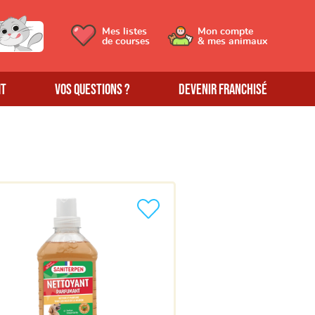
Mes listes
Mon compte
de courses
& mes animaux
MT
Vos questions ?
Devenir franchisé