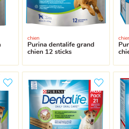
chien
chie
purina dentalife grand
purina dentalife grand
chien 12 sticks
chi