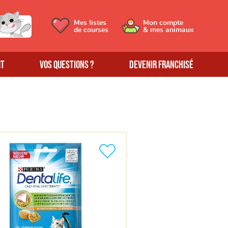
Mes listes
Mon compte
de courses
& mes animaux
MT
Vos questions ?
Devenir franchisé