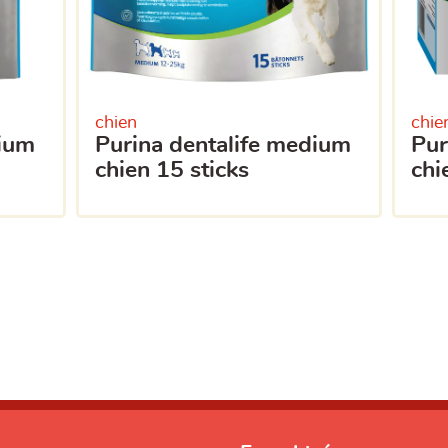
chien
chie
purina dentalife medium
purina dentalife medium
chien 15 sticks
chi