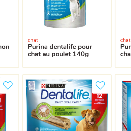
chat
chat
umon
purina dentalife pour
purina dentalife pour
chat au poulet 140g
cha