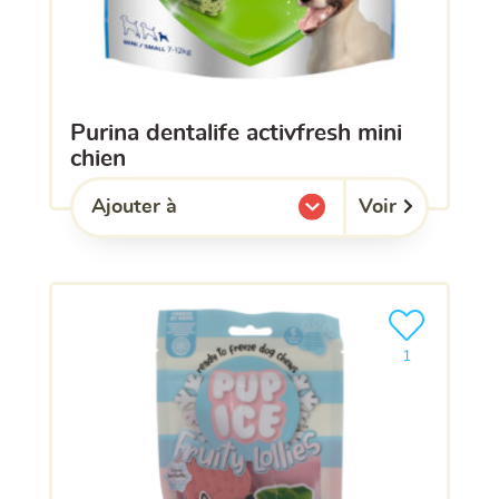
purina dentalife activfresh mini
chien
Voir
Ajouter à
l'une de mes listes.
Ajouter le pro
1