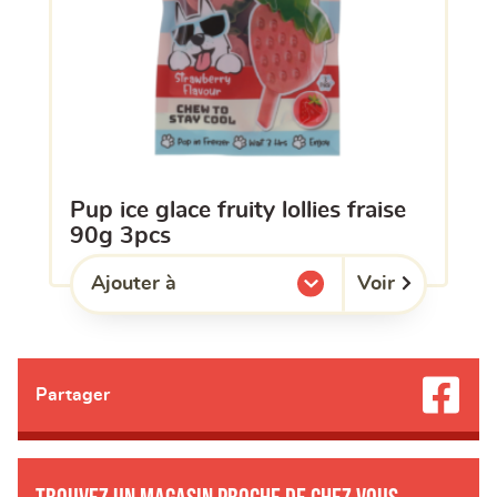
pup ice glace fruity lollies fraise
90g 3pcs
Voir
Ajouter à
l'une de mes listes.
Partager