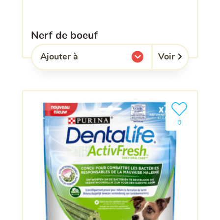
nerf de boeuf
Voir
Ajouter à
l'une de mes listes.
Ajouter le pro
0