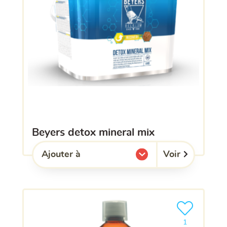
beyers detox mineral mix
Voir
Ajouter à
l'une de mes listes.
Ajouter le pro
1