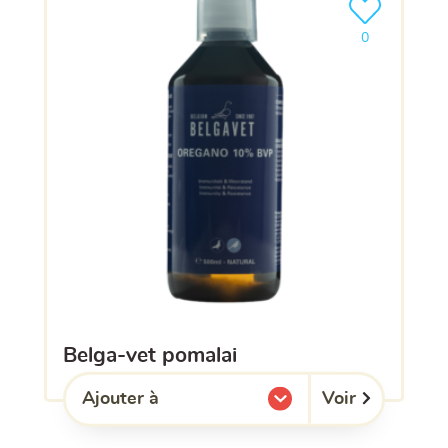
Ajouter le pro
0
belga-vet pomalai
Voir
Ajouter à
l'une de mes listes.