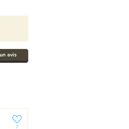
un avis
Ajouter le produit à ma liste
7