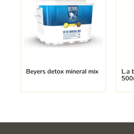
beyers detox mineral mix
l.a belga-vet oregano
500