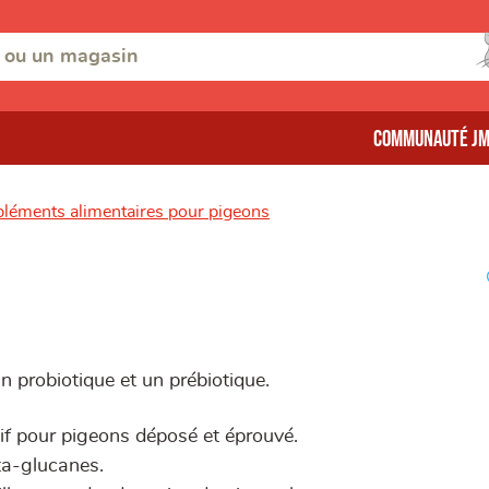
Communauté J
éments alimentaires pour pigeons
n probiotique et un prébiotique.
tif pour pigeons déposé et éprouvé.
ta-glucanes.