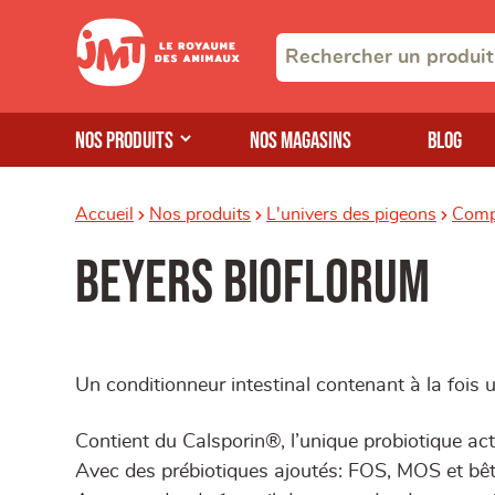
Nos produits
Nos magasins
Blog
Accueil
Nos produits
L'univers des pigeons
Compl
beyers bioflorum
Un conditionneur intestinal contenant à la fois u
Contient du Calsporin®, l’unique probiotique ac
Avec des prébiotiques ajoutés: FOS, MOS et bê