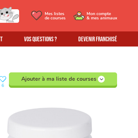
Mes listes
Mon compte
de courses
& mes animaux
MT
Vos questions ?
Devenir franchisé
Ajouter à ma liste de courses
6