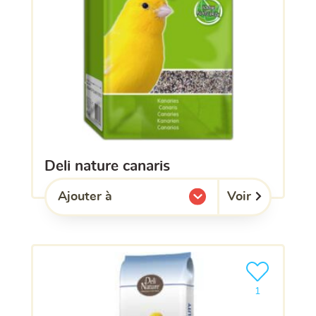
deli nature canaris
Voir
Ajouter à
l'une de mes listes.
Ajouter le pro
1