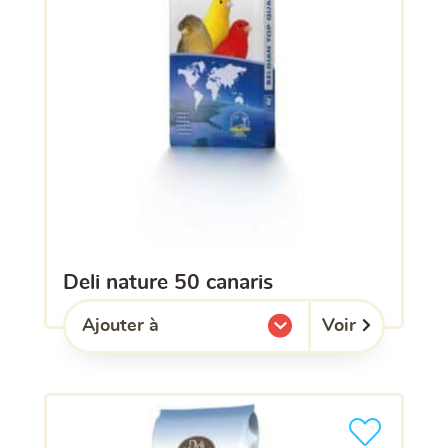
deli nature 50 canaris
Voir
Ajouter à
l'une de mes listes.
Ajouter le pro