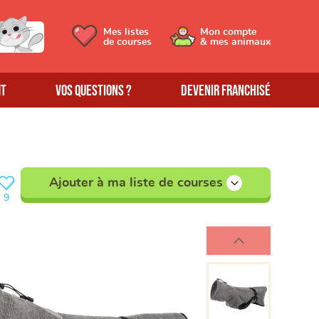
Mes listes
Mon compte
de courses
& mes animaux
MT
Vos questions ?
Devenir franchisé
Ajouter à ma liste de courses
9