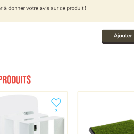
r à donner votre avis sur ce produit !
Ajouter 
produits
a liste
Ajouter le produit à ma liste
3