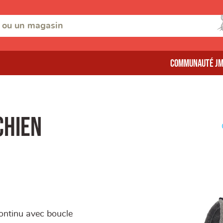
Communauté J
chien
continu avec boucle