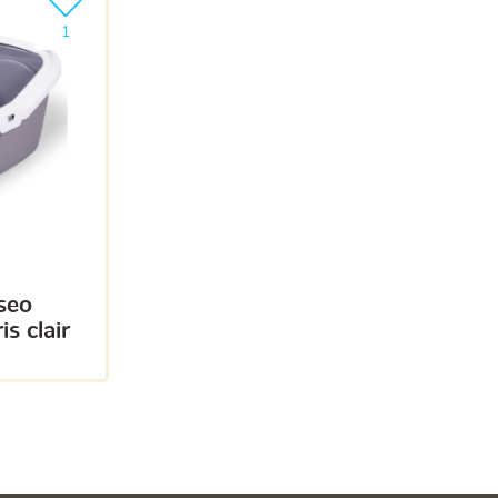
Ajouter le produit à ma liste
1
s clair