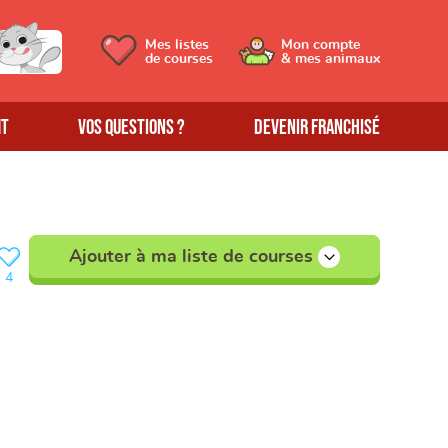
Mes listes
Mon compte
de courses
& mes animaux
MT
Vos questions ?
Devenir franchisé
Ajouter à ma liste de courses
4