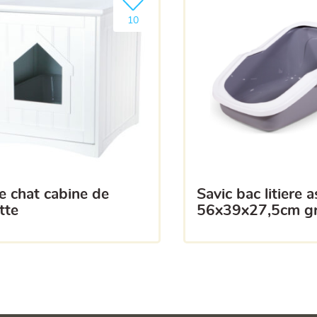
a liste
Ajouter le produit à ma liste
10
savic bac litiere aseo
ette
56x39x27,5cm gri