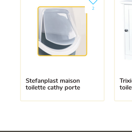
Ajouter le produit à m
2
stefanplast maison
trixie chat cabine de
toilette cathy porte
toil