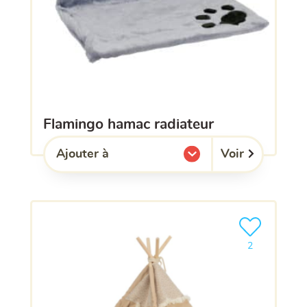
flamingo hamac radiateur
Voir
Ajouter à
l'une de mes listes.
Ajouter le pro
2