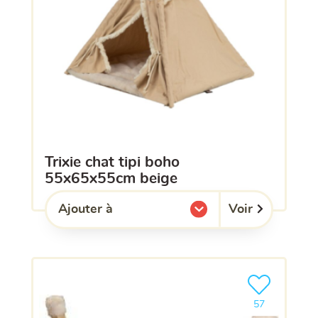
trixie chat tipi boho
55x65x55cm beige
Voir
Ajouter à
l'une de mes listes.
Ajouter le pro
57