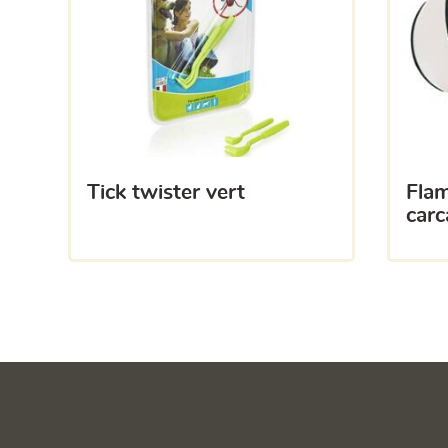
tick twister vert
flamingo collerette
carc