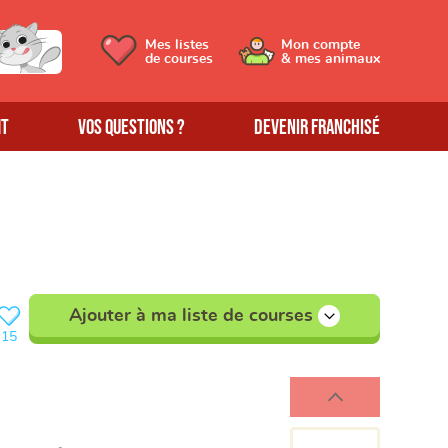
Mes listes
Mon compte
de courses
& mes animaux
MT
Vos questions ?
Devenir franchisé
Ajouter à ma liste de courses
15