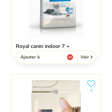
royal canin indoor 7 +
Voir
Ajouter à
l'une de mes listes.
Ajouter le pro
9