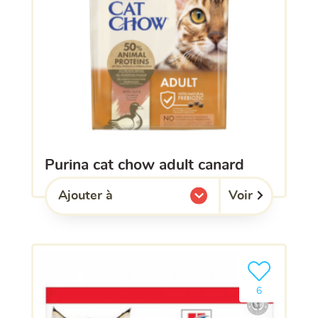
purina cat chow adult canard
Voir
Ajouter à
l'une de mes listes.
Ajouter le pro
6