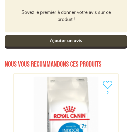
Soyez le premier à donner votre avis sur ce
produit !
Ajouter un avis
Nous vous recommandons ces produits
Ajouter le pro
2