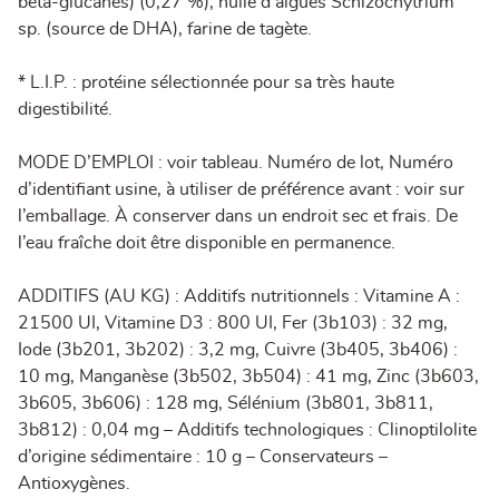
bêta-glucanes) (0,27 %), huile d’algues Schizochytrium
sp. (source de DHA), farine de tagète.
* L.I.P. : protéine sélectionnée pour sa très haute
digestibilité.
MODE D’EMPLOI : voir tableau. Numéro de lot, Numéro
d’identifiant usine, à utiliser de préférence avant : voir sur
l’emballage. À conserver dans un endroit sec et frais. De
l’eau fraîche doit être disponible en permanence.
ADDITIFS (AU KG) : Additifs nutritionnels : Vitamine A :
21500 UI, Vitamine D3 : 800 UI, Fer (3b103) : 32 mg,
Iode (3b201, 3b202) : 3,2 mg, Cuivre (3b405, 3b406) :
10 mg, Manganèse (3b502, 3b504) : 41 mg, Zinc (3b603,
3b605, 3b606) : 128 mg, Sélénium (3b801, 3b811,
3b812) : 0,04 mg – Additifs technologiques : Clinoptilolite
d’origine sédimentaire : 10 g – Conservateurs –
Antioxygènes.