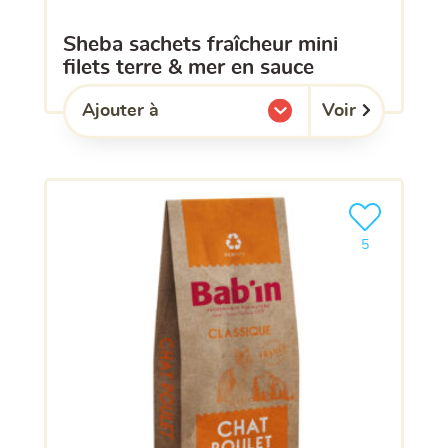
sheba sachets fraîcheur mini
filets terre & mer en sauce
Voir
Ajouter à
l'une de mes listes.
Ajouter le pro
5