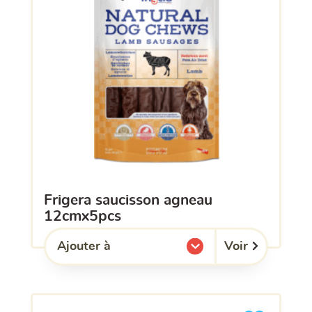
frigera saucisson agneau
12cmx5pcs
Voir
Ajouter à
l'une de mes listes.