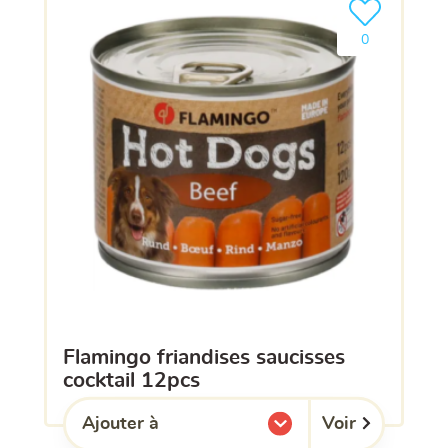
Ajouter le pro
0
flamingo friandises saucisses
cocktail 12pcs
Voir
Ajouter à
l'une de mes listes.