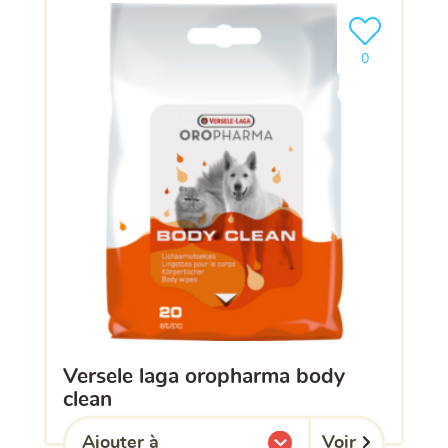
Ajouter le pro
0
versele laga oropharma body
clean
Voir
Ajouter à