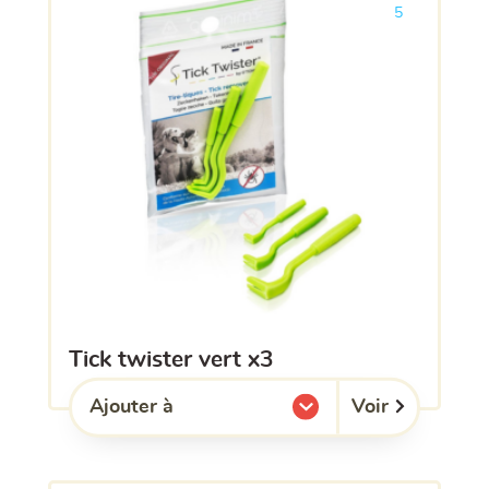
5
tick twister vert x3
Voir
Ajouter à
l'une de mes listes.