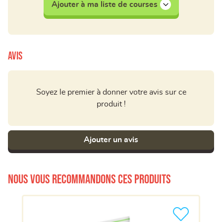
Ajouter à ma liste de courses
Avis
Soyez le premier à donner votre avis sur ce
produit !
Ajouter un avis
Nous vous recommandons ces produits
Ajouter le pro